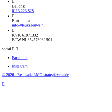

Bel ons:
0113 223 828

E-mail ons:
info@leukzeeuws.nl

KVK 61971332
BTW NL854573082B01
social


Facebook
Instagram
© 2026 - Realisatie LMG strategie+creatie
