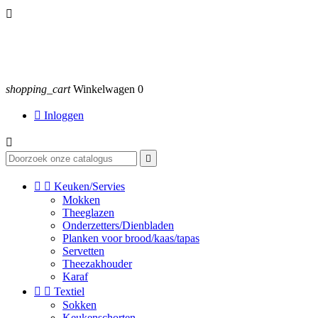

shopping_cart
Winkelwagen
0

Inloggen




Keuken/Servies
Mokken
Theeglazen
Onderzetters/Dienbladen
Planken voor brood/kaas/tapas
Servetten
Theezakhouder
Karaf


Textiel
Sokken
Keukenschorten