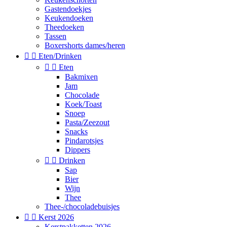
Gastendoekjes
Keukendoeken
Theedoeken
Tassen
Boxershorts dames/heren


Eten/Drinken


Eten
Bakmixen
Jam
Chocolade
Koek/Toast
Snoep
Pasta/Zeezout
Snacks
Pindarotsjes
Dippers


Drinken
Sap
Bier
Wijn
Thee
Thee-/chocoladebuisjes


Kerst 2026
Kerstpakketten 2026