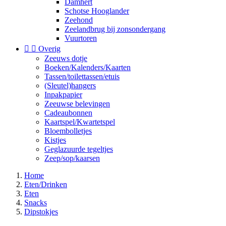
Damhert
Schotse Hooglander
Zeehond
Zeelandbrug bij zonsondergang
Vuurtoren


Overig
Zeeuws dotje
Boeken/Kalenders/Kaarten
Tassen/toilettassen/etuis
(Sleutel)hangers
Inpakpapier
Zeeuwse belevingen
Cadeaubonnen
Kaartspel/Kwartetspel
Bloembolletjes
Kistjes
Geglazuurde tegeltjes
Zeep/sop/kaarsen
Home
Eten/Drinken
Eten
Snacks
Dipstokjes