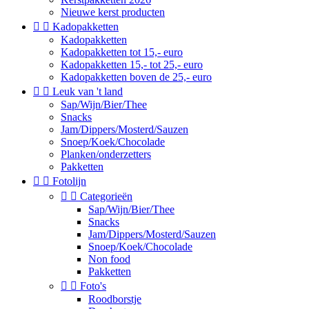
Nieuwe kerst producten


Kadopakketten
Kadopakketten
Kadopakketten tot 15,- euro
Kadopakketten 15,- tot 25,- euro
Kadopakketten boven de 25,- euro


Leuk van 't land
Sap/Wijn/Bier/Thee
Snacks
Jam/Dippers/Mosterd/Sauzen
Snoep/Koek/Chocolade
Planken/onderzetters
Pakketten


Fotolijn


Categorieën
Sap/Wijn/Bier/Thee
Snacks
Jam/Dippers/Mosterd/Sauzen
Snoep/Koek/Chocolade
Non food
Pakketten


Foto's
Roodborstje