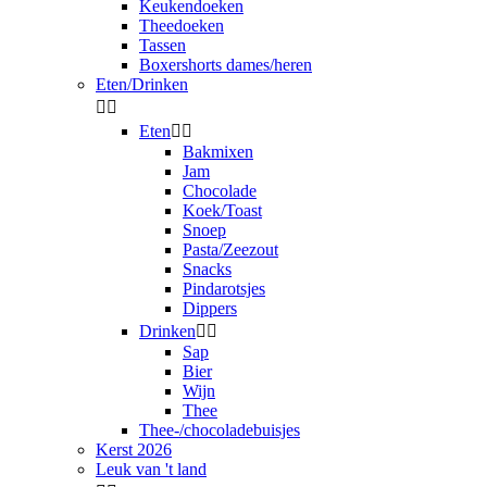
Keukendoeken
Theedoeken
Tassen
Boxershorts dames/heren
Eten/Drinken


Eten


Bakmixen
Jam
Chocolade
Koek/Toast
Snoep
Pasta/Zeezout
Snacks
Pindarotsjes
Dippers
Drinken


Sap
Bier
Wijn
Thee
Thee-/chocoladebuisjes
Kerst 2026
Leuk van 't land