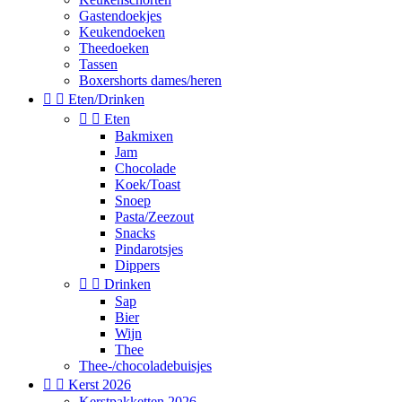
Gastendoekjes
Keukendoeken
Theedoeken
Tassen
Boxershorts dames/heren


Eten/Drinken


Eten
Bakmixen
Jam
Chocolade
Koek/Toast
Snoep
Pasta/Zeezout
Snacks
Pindarotsjes
Dippers


Drinken
Sap
Bier
Wijn
Thee
Thee-/chocoladebuisjes


Kerst 2026
Kerstpakketten 2026