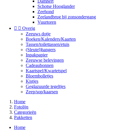
Damhert
Schotse Hooglander
Zeehond
Zeelandbrug bij zonsondergang
Vuurtoren


Overig
Zeeuws dotje
Boeken/Kalenders/Kaarten
Tassen/toilettassen/etuis
(Sleutel)hangers
Inpakpapier
Zeeuwse belevingen
Cadeaubonnen
Kaartspel/Kwartetspel
Bloembolletjes
Kistjes
Geglazuurde tegeltjes
Zeep/sop/kaarsen
Home
Fotolijn
Categorieën
Pakketten
Home