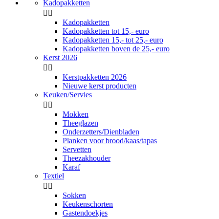
Kadopakketten


Kadopakketten
Kadopakketten tot 15,- euro
Kadopakketten 15,- tot 25,- euro
Kadopakketten boven de 25,- euro
Kerst 2026


Kerstpakketten 2026
Nieuwe kerst producten
Keuken/Servies


Mokken
Theeglazen
Onderzetters/Dienbladen
Planken voor brood/kaas/tapas
Servetten
Theezakhouder
Karaf
Textiel


Sokken
Keukenschorten
Gastendoekjes