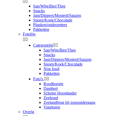


Sap/Wijn/Bier/Thee
Snacks
Jam/Dippers/Mosterd/Sauzen
Snoep/Koek/Chocolade
Planken/onderzetters
Pakketten
Fotolijn


Categorieën


Sap/Wijn/Bier/Thee
Snacks
Jam/Dippers/Mosterd/Sauzen
Snoep/Koek/Chocolade
Non food
Pakketten
Foto's


Roodborstje
Damhert
Schotse Hooglander
Zeehond
Zeelandbrug bij zonsondergang
Vuurtoren
Overig