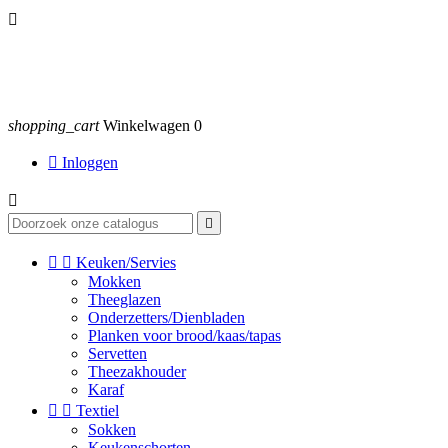

shopping_cart
Winkelwagen
0

Inloggen




Keuken/Servies
Mokken
Theeglazen
Onderzetters/Dienbladen
Planken voor brood/kaas/tapas
Servetten
Theezakhouder
Karaf


Textiel
Sokken
Keukenschorten