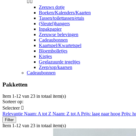


Zeeuws dotje
Boeken/Kalenders/Kaarten
Tassen/toilettassen/etuis
(Sleutel)hangers
Inpakpapier
Zeeuwse belevingen
Cadeaubonnen
Kaartspel/Kwartetspel
Bloembolletjes
Kistjes
Geglazuurde tegeltjes
Zeep/sop/kaarsen
Cadeaubonnen
Pakketten
Item 1-12 van 23 in totaal item(s)
Sorteer op:
Selecteer

Relevantie
Naam: A tot Z
Naam: Z tot A
Prijs: laag naar hoog
Prijs: 
Filter
Item 1-12 van 23 in totaal item(s)