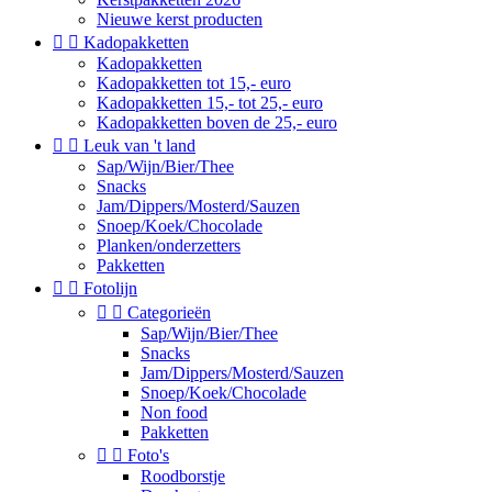
Nieuwe kerst producten


Kadopakketten
Kadopakketten
Kadopakketten tot 15,- euro
Kadopakketten 15,- tot 25,- euro
Kadopakketten boven de 25,- euro


Leuk van 't land
Sap/Wijn/Bier/Thee
Snacks
Jam/Dippers/Mosterd/Sauzen
Snoep/Koek/Chocolade
Planken/onderzetters
Pakketten


Fotolijn


Categorieën
Sap/Wijn/Bier/Thee
Snacks
Jam/Dippers/Mosterd/Sauzen
Snoep/Koek/Chocolade
Non food
Pakketten


Foto's
Roodborstje