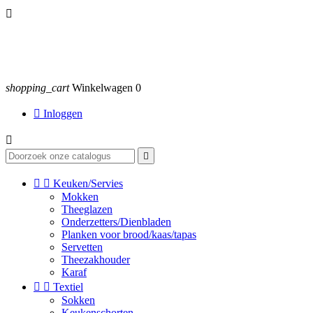

shopping_cart
Winkelwagen
0

Inloggen




Keuken/Servies
Mokken
Theeglazen
Onderzetters/Dienbladen
Planken voor brood/kaas/tapas
Servetten
Theezakhouder
Karaf


Textiel
Sokken
Keukenschorten