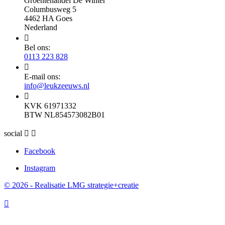
Groentehandel De Winter
Columbusweg 5
4462 HA Goes
Nederland

Bel ons:
0113 223 828

E-mail ons:
info@leukzeeuws.nl

KVK 61971332
BTW NL854573082B01
social


Facebook
Instagram
© 2026 - Realisatie LMG strategie+creatie
