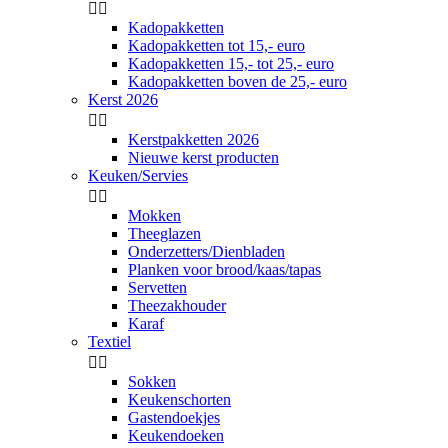


Kadopakketten
Kadopakketten tot 15,- euro
Kadopakketten 15,- tot 25,- euro
Kadopakketten boven de 25,- euro
Kerst 2026


Kerstpakketten 2026
Nieuwe kerst producten
Keuken/Servies


Mokken
Theeglazen
Onderzetters/Dienbladen
Planken voor brood/kaas/tapas
Servetten
Theezakhouder
Karaf
Textiel


Sokken
Keukenschorten
Gastendoekjes
Keukendoeken