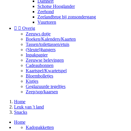
Damhert
Schotse Hooglander
Zeehond
Zeelandbrug bij zonsondergang
Vuurtoren


Overig
Zeeuws dotje
Boeken/Kalenders/Kaarten
Tassen/toilettassen/etuis
(Sleutel)hangers
Inpakpapier
Zeeuwse belevingen
Cadeaubonnen
Kaartspel/Kwartetspel
Bloembolletjes
Kistjes
Geglazuurde tegeltjes
Zeep/sop/kaarsen
Home
Leuk van 't land
Snacks
Home
Kadopakketten