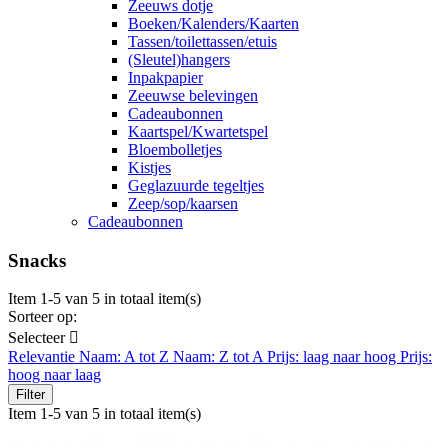
Zeeuws dotje
Boeken/Kalenders/Kaarten
Tassen/toilettassen/etuis
(Sleutel)hangers
Inpakpapier
Zeeuwse belevingen
Cadeaubonnen
Kaartspel/Kwartetspel
Bloembolletjes
Kistjes
Geglazuurde tegeltjes
Zeep/sop/kaarsen
Cadeaubonnen
Snacks
Item 1-5 van 5 in totaal item(s)
Sorteer op:
Selecteer

Relevantie
Naam: A tot Z
Naam: Z tot A
Prijs: laag naar hoog
Prijs:
hoog naar laag
Filter
Item 1-5 van 5 in totaal item(s)