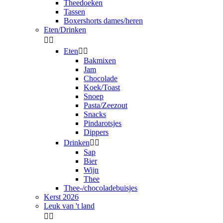
Theedoeken
Tassen
Boxershorts dames/heren
Eten/Drinken


Eten


Bakmixen
Jam
Chocolade
Koek/Toast
Snoep
Pasta/Zeezout
Snacks
Pindarotsjes
Dippers
Drinken


Sap
Bier
Wijn
Thee
Thee-/chocoladebuisjes
Kerst 2026
Leuk van 't land

