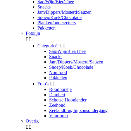
Sap/Wijn/Bier/Thee
Snacks
Jam/Dippers/Mosterd/Sauzen
Snoep/Koek/Chocolade
Planken/onderzetters
Pakketten
Fotolijn


Categorieën


Sap/Wijn/Bier/Thee
Snacks
Jam/Dippers/Mosterd/Sauzen
Snoep/Koek/Chocolade
Non food
Pakketten
Foto's


Roodborstje
Damhert
Schotse Hooglander
Zeehond
Zeelandbrug bij zonsondergang
Vuurtoren
Overig

