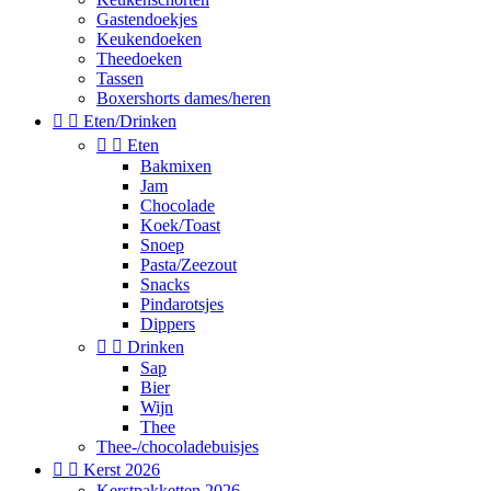
Gastendoekjes
Keukendoeken
Theedoeken
Tassen
Boxershorts dames/heren


Eten/Drinken


Eten
Bakmixen
Jam
Chocolade
Koek/Toast
Snoep
Pasta/Zeezout
Snacks
Pindarotsjes
Dippers


Drinken
Sap
Bier
Wijn
Thee
Thee-/chocoladebuisjes


Kerst 2026
Kerstpakketten 2026