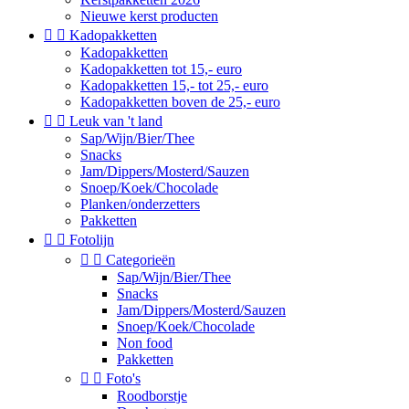
Nieuwe kerst producten


Kadopakketten
Kadopakketten
Kadopakketten tot 15,- euro
Kadopakketten 15,- tot 25,- euro
Kadopakketten boven de 25,- euro


Leuk van 't land
Sap/Wijn/Bier/Thee
Snacks
Jam/Dippers/Mosterd/Sauzen
Snoep/Koek/Chocolade
Planken/onderzetters
Pakketten


Fotolijn


Categorieën
Sap/Wijn/Bier/Thee
Snacks
Jam/Dippers/Mosterd/Sauzen
Snoep/Koek/Chocolade
Non food
Pakketten


Foto's
Roodborstje