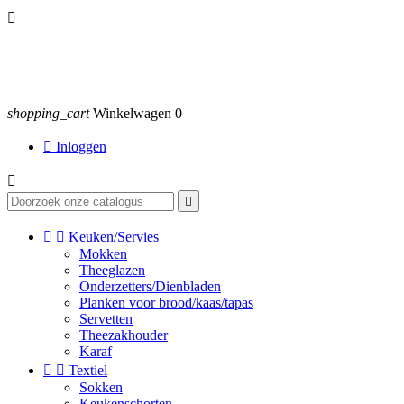

shopping_cart
Winkelwagen
0

Inloggen




Keuken/Servies
Mokken
Theeglazen
Onderzetters/Dienbladen
Planken voor brood/kaas/tapas
Servetten
Theezakhouder
Karaf


Textiel
Sokken
Keukenschorten