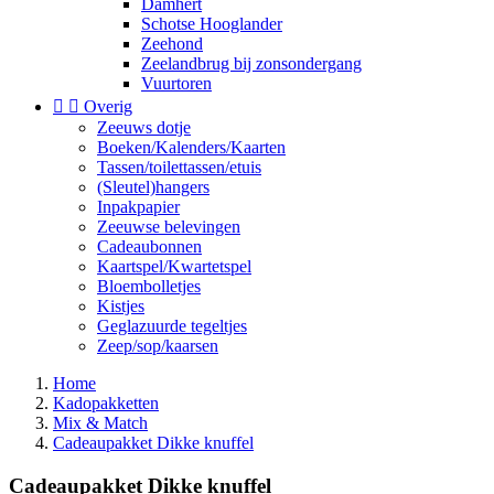
Damhert
Schotse Hooglander
Zeehond
Zeelandbrug bij zonsondergang
Vuurtoren


Overig
Zeeuws dotje
Boeken/Kalenders/Kaarten
Tassen/toilettassen/etuis
(Sleutel)hangers
Inpakpapier
Zeeuwse belevingen
Cadeaubonnen
Kaartspel/Kwartetspel
Bloembolletjes
Kistjes
Geglazuurde tegeltjes
Zeep/sop/kaarsen
Home
Kadopakketten
Mix & Match
Cadeaupakket Dikke knuffel
Cadeaupakket Dikke knuffel