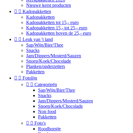
Nieuwe kerst producten


Kadopakketten
Kadopakketten
Kadopakketten tot 15,- euro
Kadopakketten 15,- tot 25,- euro
Kadopakketten boven de 25,- euro


Leuk van 't land
Sap/Wijn/Bier/Thee
Snacks
Jam/Dippers/Mosterd/Sauzen
Snoep/Koek/Chocolade
Planken/onderzetters
Pakketten


Fotolijn


Categorieën
Sap/Wijn/Bier/Thee
Snacks
Jam/Dippers/Mosterd/Sauzen
Snoep/Koek/Chocolade
Non food
Pakketten


Foto's
Roodborstje