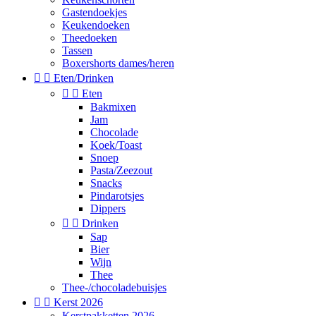
Gastendoekjes
Keukendoeken
Theedoeken
Tassen
Boxershorts dames/heren


Eten/Drinken


Eten
Bakmixen
Jam
Chocolade
Koek/Toast
Snoep
Pasta/Zeezout
Snacks
Pindarotsjes
Dippers


Drinken
Sap
Bier
Wijn
Thee
Thee-/chocoladebuisjes


Kerst 2026
Kerstpakketten 2026