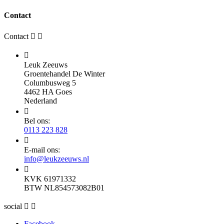
Contact
Contact



Leuk Zeeuws
Groentehandel De Winter
Columbusweg 5
4462 HA Goes
Nederland

Bel ons:
0113 223 828

E-mail ons:
info@leukzeeuws.nl

KVK 61971332
BTW NL854573082B01
social


Facebook