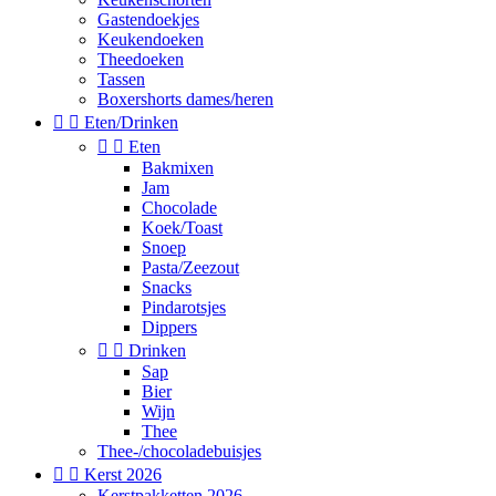
Gastendoekjes
Keukendoeken
Theedoeken
Tassen
Boxershorts dames/heren


Eten/Drinken


Eten
Bakmixen
Jam
Chocolade
Koek/Toast
Snoep
Pasta/Zeezout
Snacks
Pindarotsjes
Dippers


Drinken
Sap
Bier
Wijn
Thee
Thee-/chocoladebuisjes


Kerst 2026
Kerstpakketten 2026