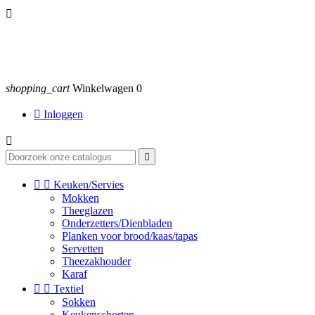

shopping_cart
Winkelwagen
0

Inloggen




Keuken/Servies
Mokken
Theeglazen
Onderzetters/Dienbladen
Planken voor brood/kaas/tapas
Servetten
Theezakhouder
Karaf


Textiel
Sokken
Keukenschorten