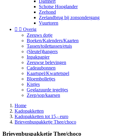
Damhert
Schotse Hooglander
Zeehond
Zeelandbrug bij zonsondergang
Vuurtoren


Overig
Zeeuws dotje
Boeken/Kalenders/Kaarten
Tassen/toilettassen/etuis
(Sleutel)hangers
Inpakpapier
Zeeuwse belevingen
Cadeaubonnen
Kaartspel/Kwartetspel
Bloembolletjes
Kistjes
Geglazuurde tegeltjes
Zeep/sop/kaarsen
Home
Kadopakketten
Kadopakketten tot 15,- euro
Brievenbuspakketje Thee/choco
Brievenbuspakketje Thee/choco