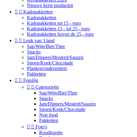
Nieuwe kerst producten


Kadopakketten
Kadopakketten
Kadopakketten tot 15,- euro
Kadopakketten 15,- tot 25,- euro
Kadopakketten boven de 25,- euro


Leuk van 't land
Sap/Wijn/Bier/Thee
Snacks
Jam/Dippers/Mosterd/Sauzen
Snoep/Koek/Chocolade
Planken/onderzetters
Pakketten


Fotolijn


Categorieën
Sap/Wijn/Bier/Thee
Snacks
Jam/Dippers/Mosterd/Sauzen
Snoep/Koek/Chocolade
Non food
Pakketten


Foto's
Roodborstje