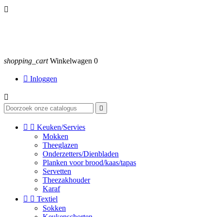

shopping_cart
Winkelwagen
0

Inloggen




Keuken/Servies
Mokken
Theeglazen
Onderzetters/Dienbladen
Planken voor brood/kaas/tapas
Servetten
Theezakhouder
Karaf


Textiel
Sokken
Keukenschorten