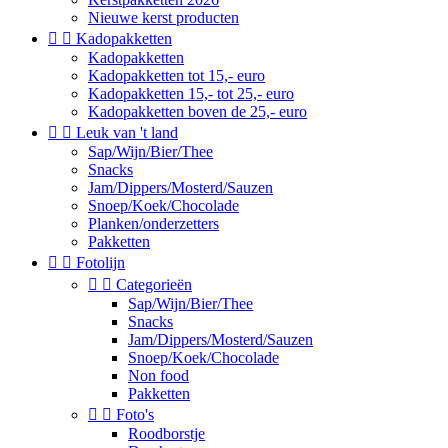
Nieuwe kerst producten


Kadopakketten
Kadopakketten
Kadopakketten tot 15,- euro
Kadopakketten 15,- tot 25,- euro
Kadopakketten boven de 25,- euro


Leuk van 't land
Sap/Wijn/Bier/Thee
Snacks
Jam/Dippers/Mosterd/Sauzen
Snoep/Koek/Chocolade
Planken/onderzetters
Pakketten


Fotolijn


Categorieën
Sap/Wijn/Bier/Thee
Snacks
Jam/Dippers/Mosterd/Sauzen
Snoep/Koek/Chocolade
Non food
Pakketten


Foto's
Roodborstje