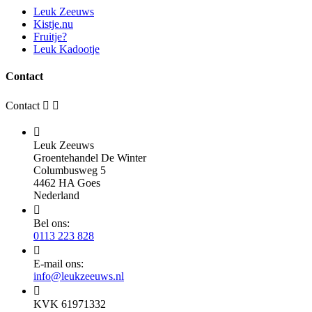
Leuk Zeeuws
Kistje.nu
Fruitje?
Leuk Kadootje
Contact
Contact



Leuk Zeeuws
Groentehandel De Winter
Columbusweg 5
4462 HA Goes
Nederland

Bel ons:
0113 223 828

E-mail ons:
info@leukzeeuws.nl

KVK 61971332