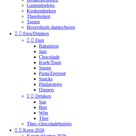
Gastendoekjes
Keukendoeken
Theedoeken
Tassen
Boxershorts dames/heren


Eten/Drinken


Eten
Bakmixen
Jam
Chocolade
Koek/Toast
Snoep
Pasta/Zeezout
Snacks
Pindarotsjes
Dippers


Drinken
Sap
Bier
Wijn
Thee
Thee-/chocoladebuisjes


Kerst 2026
Kerstpakketten 2026