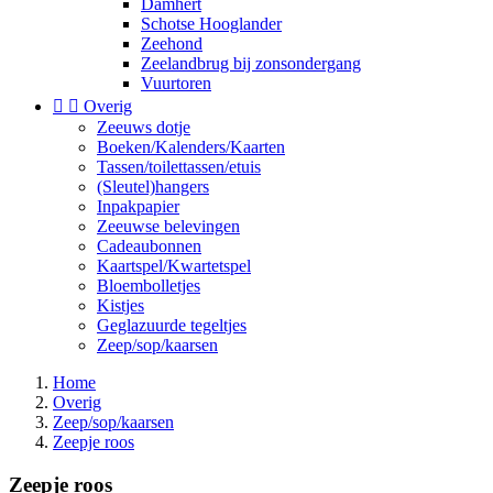
Damhert
Schotse Hooglander
Zeehond
Zeelandbrug bij zonsondergang
Vuurtoren


Overig
Zeeuws dotje
Boeken/Kalenders/Kaarten
Tassen/toilettassen/etuis
(Sleutel)hangers
Inpakpapier
Zeeuwse belevingen
Cadeaubonnen
Kaartspel/Kwartetspel
Bloembolletjes
Kistjes
Geglazuurde tegeltjes
Zeep/sop/kaarsen
Home
Overig
Zeep/sop/kaarsen
Zeepje roos
Zeepje roos