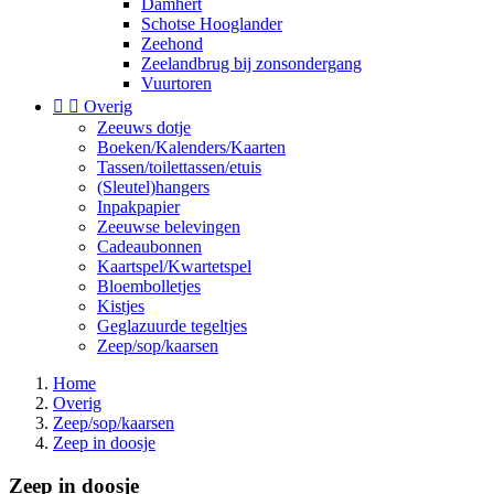
Damhert
Schotse Hooglander
Zeehond
Zeelandbrug bij zonsondergang
Vuurtoren


Overig
Zeeuws dotje
Boeken/Kalenders/Kaarten
Tassen/toilettassen/etuis
(Sleutel)hangers
Inpakpapier
Zeeuwse belevingen
Cadeaubonnen
Kaartspel/Kwartetspel
Bloembolletjes
Kistjes
Geglazuurde tegeltjes
Zeep/sop/kaarsen
Home
Overig
Zeep/sop/kaarsen
Zeep in doosje
Zeep in doosje