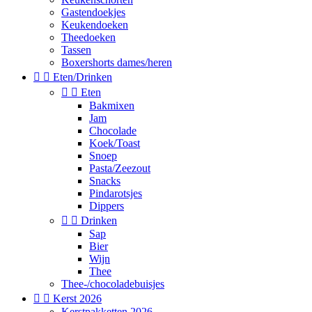
Gastendoekjes
Keukendoeken
Theedoeken
Tassen
Boxershorts dames/heren


Eten/Drinken


Eten
Bakmixen
Jam
Chocolade
Koek/Toast
Snoep
Pasta/Zeezout
Snacks
Pindarotsjes
Dippers


Drinken
Sap
Bier
Wijn
Thee
Thee-/chocoladebuisjes


Kerst 2026
Kerstpakketten 2026