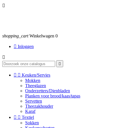

shopping_cart
Winkelwagen
0

Inloggen




Keuken/Servies
Mokken
Theeglazen
Onderzetters/Dienbladen
Planken voor brood/kaas/tapas
Servetten
Theezakhouder
Karaf


Textiel
Sokken
Keukenschorten