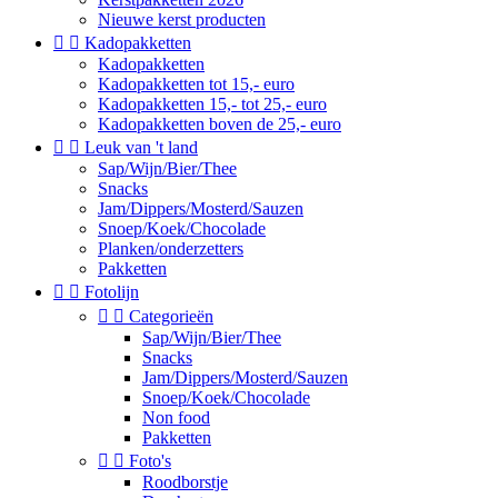
Nieuwe kerst producten


Kadopakketten
Kadopakketten
Kadopakketten tot 15,- euro
Kadopakketten 15,- tot 25,- euro
Kadopakketten boven de 25,- euro


Leuk van 't land
Sap/Wijn/Bier/Thee
Snacks
Jam/Dippers/Mosterd/Sauzen
Snoep/Koek/Chocolade
Planken/onderzetters
Pakketten


Fotolijn


Categorieën
Sap/Wijn/Bier/Thee
Snacks
Jam/Dippers/Mosterd/Sauzen
Snoep/Koek/Chocolade
Non food
Pakketten


Foto's
Roodborstje