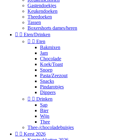
Gastendoekjes
Keukendoeken
Theedoeken
Tassen
Boxershorts dames/heren


Eten/Drinken


Eten
Bakmixen
Jam
Chocolade
Koek/Toast
Snoep
Pasta/Zeezout
Snacks
Pindarotsjes
Dippers


Drinken
Sap
Bier
Wijn
Thee
Thee-/chocoladebuisjes


Kerst 2026
Kerstpakketten 2026