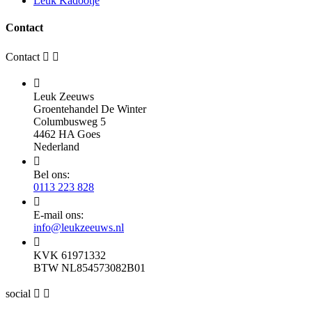
Leuk Kadootje
Contact
Contact



Leuk Zeeuws
Groentehandel De Winter
Columbusweg 5
4462 HA Goes
Nederland

Bel ons:
0113 223 828

E-mail ons:
info@leukzeeuws.nl

KVK 61971332
BTW NL854573082B01
social

