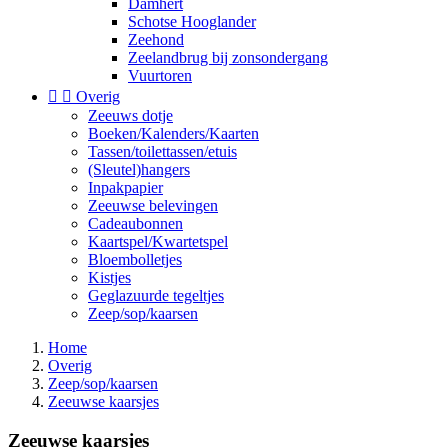
Damhert
Schotse Hooglander
Zeehond
Zeelandbrug bij zonsondergang
Vuurtoren


Overig
Zeeuws dotje
Boeken/Kalenders/Kaarten
Tassen/toilettassen/etuis
(Sleutel)hangers
Inpakpapier
Zeeuwse belevingen
Cadeaubonnen
Kaartspel/Kwartetspel
Bloembolletjes
Kistjes
Geglazuurde tegeltjes
Zeep/sop/kaarsen
Home
Overig
Zeep/sop/kaarsen
Zeeuwse kaarsjes
Zeeuwse kaarsjes