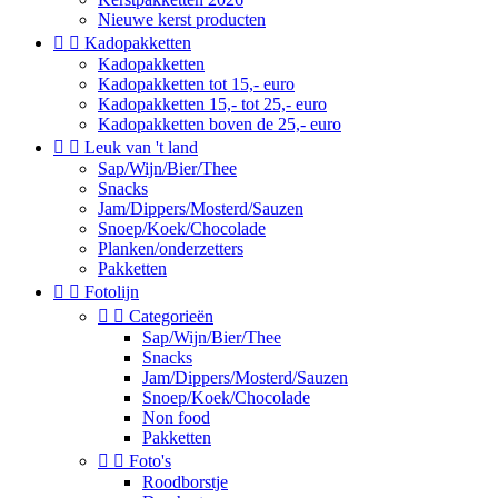
Nieuwe kerst producten


Kadopakketten
Kadopakketten
Kadopakketten tot 15,- euro
Kadopakketten 15,- tot 25,- euro
Kadopakketten boven de 25,- euro


Leuk van 't land
Sap/Wijn/Bier/Thee
Snacks
Jam/Dippers/Mosterd/Sauzen
Snoep/Koek/Chocolade
Planken/onderzetters
Pakketten


Fotolijn


Categorieën
Sap/Wijn/Bier/Thee
Snacks
Jam/Dippers/Mosterd/Sauzen
Snoep/Koek/Chocolade
Non food
Pakketten


Foto's
Roodborstje