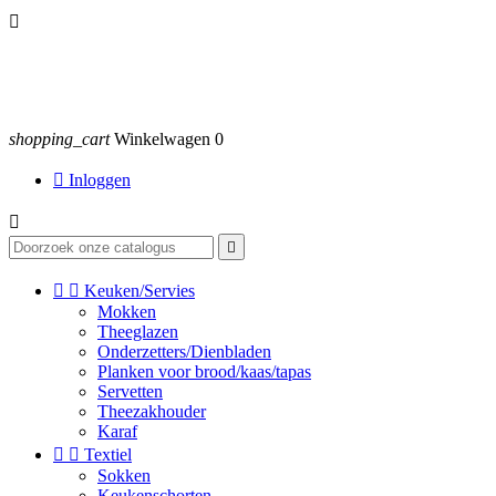

shopping_cart
Winkelwagen
0

Inloggen




Keuken/Servies
Mokken
Theeglazen
Onderzetters/Dienbladen
Planken voor brood/kaas/tapas
Servetten
Theezakhouder
Karaf


Textiel
Sokken
Keukenschorten