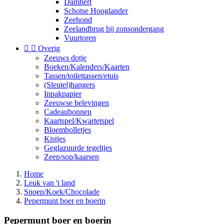
Damhert
Schotse Hooglander
Zeehond
Zeelandbrug bij zonsondergang
Vuurtoren


Overig
Zeeuws dotje
Boeken/Kalenders/Kaarten
Tassen/toilettassen/etuis
(Sleutel)hangers
Inpakpapier
Zeeuwse belevingen
Cadeaubonnen
Kaartspel/Kwartetspel
Bloembolletjes
Kistjes
Geglazuurde tegeltjes
Zeep/sop/kaarsen
Home
Leuk van 't land
Snoep/Koek/Chocolade
Pepermunt boer en boerin
Pepermunt boer en boerin