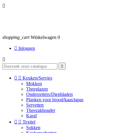

shopping_cart
Winkelwagen
0

Inloggen




Keuken/Servies
Mokken
Theeglazen
Onderzetters/Dienbladen
Planken voor brood/kaas/tapas
Servetten
Theezakhouder
Karaf


Textiel
Sokken
Keukenschorten