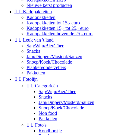
Nieuwe kerst producten


Kadopakketten
Kadopakketten
Kadopakketten tot 15,- euro
Kadopakketten 15,- tot 25,- euro
Kadopakketten boven de 25,- euro


Leuk van 't land
Sap/Wijn/Bier/Thee
Snacks
Jam/Dippers/Mosterd/Sauzen
Snoep/Koek/Chocolade
Planken/onderzetters
Pakketten


Fotolijn


Categorieën
Sap/Wijn/Bier/Thee
Snacks
Jam/Dippers/Mosterd/Sauzen
Snoep/Koek/Chocolade
Non food
Pakketten


Foto's
Roodborstje