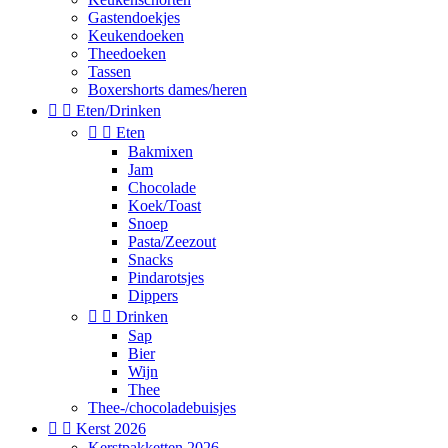
Gastendoekjes
Keukendoeken
Theedoeken
Tassen
Boxershorts dames/heren


Eten/Drinken


Eten
Bakmixen
Jam
Chocolade
Koek/Toast
Snoep
Pasta/Zeezout
Snacks
Pindarotsjes
Dippers


Drinken
Sap
Bier
Wijn
Thee
Thee-/chocoladebuisjes


Kerst 2026
Kerstpakketten 2026