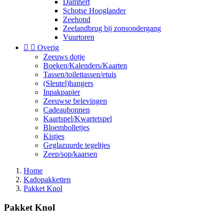
Damhert
Schotse Hooglander
Zeehond
Zeelandbrug bij zonsondergang
Vuurtoren


Overig
Zeeuws dotje
Boeken/Kalenders/Kaarten
Tassen/toilettassen/etuis
(Sleutel)hangers
Inpakpapier
Zeeuwse belevingen
Cadeaubonnen
Kaartspel/Kwartetspel
Bloembolletjes
Kistjes
Geglazuurde tegeltjes
Zeep/sop/kaarsen
Home
Kadopakketten
Pakket Knol
Pakket Knol