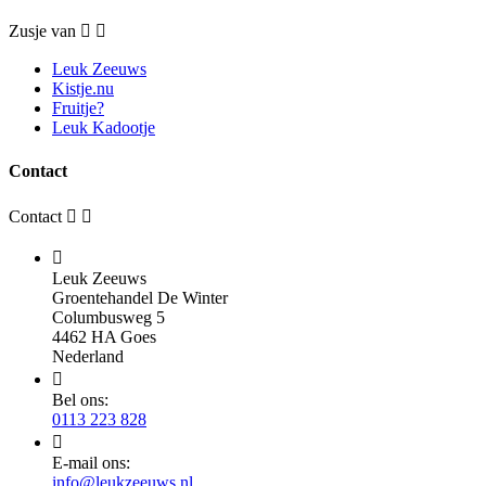
Zusje van


Leuk Zeeuws
Kistje.nu
Fruitje?
Leuk Kadootje
Contact
Contact



Leuk Zeeuws
Groentehandel De Winter
Columbusweg 5
4462 HA Goes
Nederland

Bel ons:
0113 223 828

E-mail ons:
info@leukzeeuws.nl