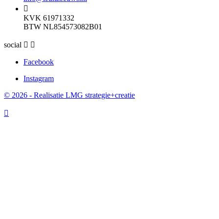

KVK 61971332
BTW NL854573082B01
social


Facebook
Instagram
© 2026 - Realisatie LMG strategie+creatie
