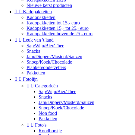
Nieuwe kerst producten


Kadopakketten
Kadopakketten
Kadopakketten tot 15,- euro
Kadopakketten 15,- tot 25,- euro
Kadopakketten boven de 25,- euro


Leuk van 't land
Sap/Wijn/Bier/Thee
Snacks
Jam/Dippers/Mosterd/Sauzen
Snoep/Koek/Chocolade
Planken/onderzetters
Pakketten


Fotolijn


Categorieën
Sap/Wijn/Bier/Thee
Snacks
Jam/Dippers/Mosterd/Sauzen
Snoep/Koek/Chocolade
Non food
Pakketten


Foto's
Roodborstje