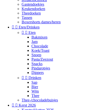
Gastendoekjes
Keukendoeken
Theedoeken
Tassen
Boxershorts dames/heren


Eten/Drinken


Eten
Bakmixen
Jam
Chocolade
Koek/Toast
Snoep
Pasta/Zeezout
Snacks
Pindarotsjes
Dippers


Drinken
Sap
Bier
Wijn
Thee
Thee-/chocoladebuisjes


Kerst 2026
Kerstpakketten 2026