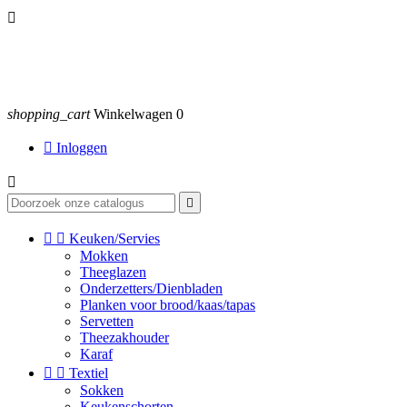

shopping_cart
Winkelwagen
0

Inloggen




Keuken/Servies
Mokken
Theeglazen
Onderzetters/Dienbladen
Planken voor brood/kaas/tapas
Servetten
Theezakhouder
Karaf


Textiel
Sokken
Keukenschorten