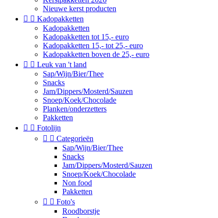
Nieuwe kerst producten


Kadopakketten
Kadopakketten
Kadopakketten tot 15,- euro
Kadopakketten 15,- tot 25,- euro
Kadopakketten boven de 25,- euro


Leuk van 't land
Sap/Wijn/Bier/Thee
Snacks
Jam/Dippers/Mosterd/Sauzen
Snoep/Koek/Chocolade
Planken/onderzetters
Pakketten


Fotolijn


Categorieën
Sap/Wijn/Bier/Thee
Snacks
Jam/Dippers/Mosterd/Sauzen
Snoep/Koek/Chocolade
Non food
Pakketten


Foto's
Roodborstje