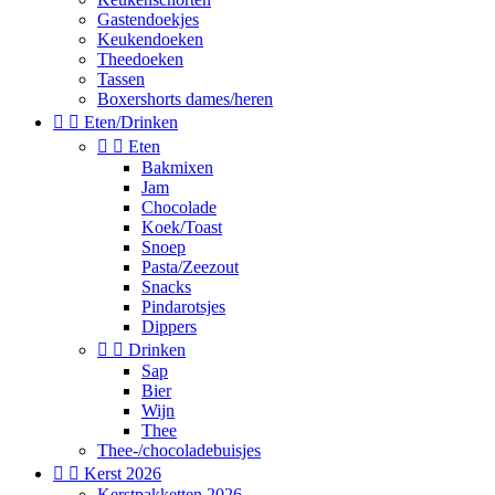
Gastendoekjes
Keukendoeken
Theedoeken
Tassen
Boxershorts dames/heren


Eten/Drinken


Eten
Bakmixen
Jam
Chocolade
Koek/Toast
Snoep
Pasta/Zeezout
Snacks
Pindarotsjes
Dippers


Drinken
Sap
Bier
Wijn
Thee
Thee-/chocoladebuisjes


Kerst 2026
Kerstpakketten 2026