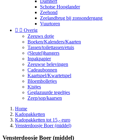
Damhert
Schotse Hooglander
Zeehond
Zeelandbrug bij zonsondergang
Vuurtoren


Overig
Zeeuws dotje
Boeken/Kalenders/Kaarten
Tassen/toilettassen/etuis
(Sleutel)hangers
Inpakpapier
Zeeuwse belevingen
Cadeaubonnen
Kaartspel/Kwartetspel
Bloembolletjes
Kistjes
Geglazuurde tegeltjes
Zeep/sop/kaarsen
Home
Kadopakketten
Kadopakketten tot 15,- euro
Vensterdoosje Boer (middel)
Vensterdoosje Boer (middel)