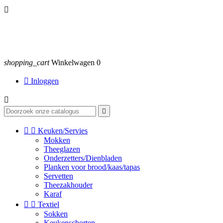

shopping_cart
Winkelwagen
0

Inloggen




Keuken/Servies
Mokken
Theeglazen
Onderzetters/Dienbladen
Planken voor brood/kaas/tapas
Servetten
Theezakhouder
Karaf


Textiel
Sokken
Keukenschorten