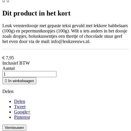


Dit product in het kort
Leuk vensterdoosje met gepaste tekst gevuld met lekkere babbelaars
(100g) en pepermuntknopjes (100g). Wilt u iets anders in het doosje
zoals dropjes, boluskussentjes een theetje of chocolade stuur geef
het even door via de mail: info@leukzeeuws.nl.
€ 7,95
Inclusief BTW
Aantal

In winkelwagen
Delen
Delen
Tweet
Google+
Pinterest