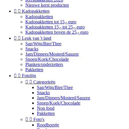
Nieuwe kerst producten


Kadopakketten
Kadopakketten
Kadopakketten tot 15,- euro
Kadopakketten 15,- tot 25,- euro
Kadopakketten boven de 25,- euro


Leuk van 't land
Sap/Wijn/Bier/Thee
Snacks
Jam/Dippers/Mosterd/Sauzen
Snoep/Koek/Chocolade
Planken/onderzetters
Pakketten


Fotolijn


Categorieën
Sap/Wijn/Bier/Thee
Snacks
Jam/Dippers/Mosterd/Sauzen
Snoep/Koek/Chocolade
Non food
Pakketten


Foto's
Roodborstje