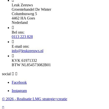

Leuk Zeeuws
Groentehandel De Winter
Columbusweg 5
4462 HA Goes
Nederland

Bel ons:
0113 223 828

E-mail ons:
info@leukzeeuws.nl

KVK 61971332
BTW NL854573082B01
social


Facebook
Instagram
© 2026 - Realisatie LMG strategie+creatie
