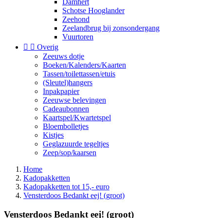
Damhert
Schotse Hooglander
Zeehond
Zeelandbrug bij zonsondergang
Vuurtoren


Overig
Zeeuws dotje
Boeken/Kalenders/Kaarten
Tassen/toilettassen/etuis
(Sleutel)hangers
Inpakpapier
Zeeuwse belevingen
Cadeaubonnen
Kaartspel/Kwartetspel
Bloembolletjes
Kistjes
Geglazuurde tegeltjes
Zeep/sop/kaarsen
Home
Kadopakketten
Kadopakketten tot 15,- euro
Vensterdoos Bedankt eej! (groot)
Vensterdoos Bedankt eej! (groot)