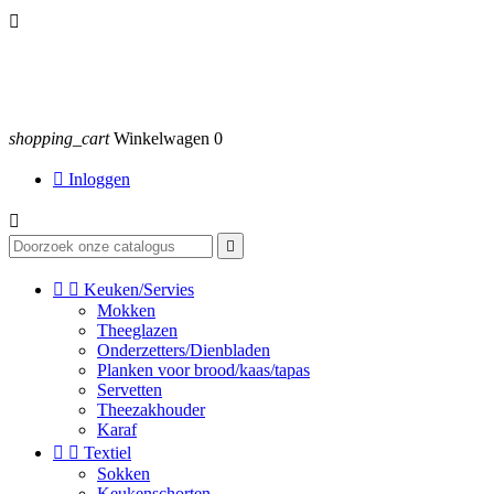

shopping_cart
Winkelwagen
0

Inloggen




Keuken/Servies
Mokken
Theeglazen
Onderzetters/Dienbladen
Planken voor brood/kaas/tapas
Servetten
Theezakhouder
Karaf


Textiel
Sokken
Keukenschorten