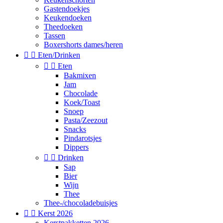
Gastendoekjes
Keukendoeken
Theedoeken
Tassen
Boxershorts dames/heren


Eten/Drinken


Eten
Bakmixen
Jam
Chocolade
Koek/Toast
Snoep
Pasta/Zeezout
Snacks
Pindarotsjes
Dippers


Drinken
Sap
Bier
Wijn
Thee
Thee-/chocoladebuisjes


Kerst 2026
Kerstpakketten 2026