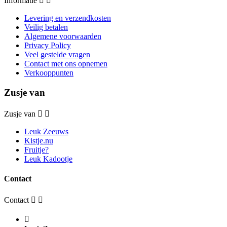
Informatie


Levering en verzendkosten
Veilig betalen
Algemene voorwaarden
Privacy Policy
Veel gestelde vragen
Contact met ons opnemen
Verkooppunten
Zusje van
Zusje van


Leuk Zeeuws
Kistje.nu
Fruitje?
Leuk Kadootje
Contact
Contact


