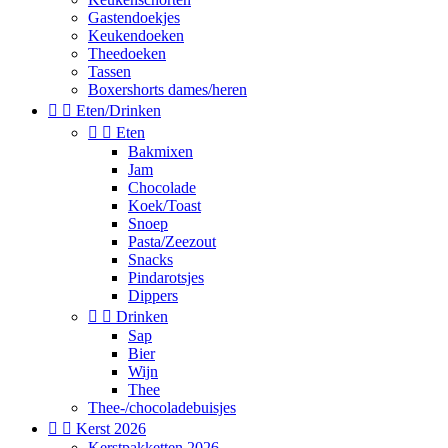
Gastendoekjes
Keukendoeken
Theedoeken
Tassen
Boxershorts dames/heren


Eten/Drinken


Eten
Bakmixen
Jam
Chocolade
Koek/Toast
Snoep
Pasta/Zeezout
Snacks
Pindarotsjes
Dippers


Drinken
Sap
Bier
Wijn
Thee
Thee-/chocoladebuisjes


Kerst 2026
Kerstpakketten 2026