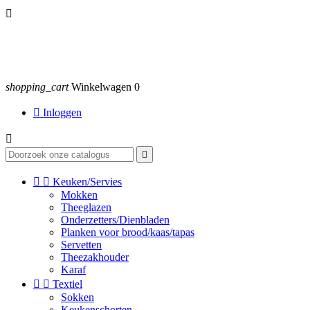

shopping_cart
Winkelwagen
0

Inloggen




Keuken/Servies
Mokken
Theeglazen
Onderzetters/Dienbladen
Planken voor brood/kaas/tapas
Servetten
Theezakhouder
Karaf


Textiel
Sokken
Keukenschorten