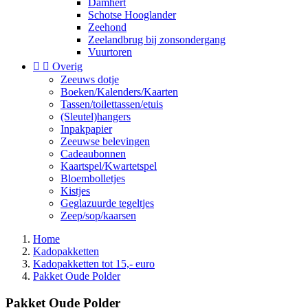
Damhert
Schotse Hooglander
Zeehond
Zeelandbrug bij zonsondergang
Vuurtoren


Overig
Zeeuws dotje
Boeken/Kalenders/Kaarten
Tassen/toilettassen/etuis
(Sleutel)hangers
Inpakpapier
Zeeuwse belevingen
Cadeaubonnen
Kaartspel/Kwartetspel
Bloembolletjes
Kistjes
Geglazuurde tegeltjes
Zeep/sop/kaarsen
Home
Kadopakketten
Kadopakketten tot 15,- euro
Pakket Oude Polder
Pakket Oude Polder