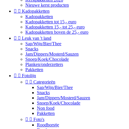
Nieuwe kerst producten


Kadopakketten
Kadopakketten
Kadopakketten tot 15,- euro
Kadopakketten 15,- tot 25,- euro
Kadopakketten boven de 25,- euro


Leuk van 't land
Sap/Wijn/Bier/Thee
Snacks
Jam/Dippers/Mosterd/Sauzen
Snoep/Koek/Chocolade
Planken/onderzetters
Pakketten


Fotolijn


Categorieën
Sap/Wijn/Bier/Thee
Snacks
Jam/Dippers/Mosterd/Sauzen
Snoep/Koek/Chocolade
Non food
Pakketten


Foto's
Roodborstje