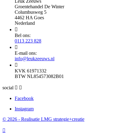
Leuk Zeeuws
Groentehandel De Winter
Columbusweg 5
4462 HA Goes
Nederland

Bel ons:
0113 223 828

E-mail ons:
info@leukzeeuws.nl

KVK 61971332
BTW NL854573082B01
social


Facebook
Instagram
© 2026 - Realisatie LMG strategie+creatie
