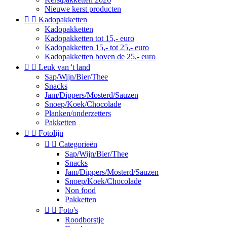
Nieuwe kerst producten


Kadopakketten
Kadopakketten
Kadopakketten tot 15,- euro
Kadopakketten 15,- tot 25,- euro
Kadopakketten boven de 25,- euro


Leuk van 't land
Sap/Wijn/Bier/Thee
Snacks
Jam/Dippers/Mosterd/Sauzen
Snoep/Koek/Chocolade
Planken/onderzetters
Pakketten


Fotolijn


Categorieën
Sap/Wijn/Bier/Thee
Snacks
Jam/Dippers/Mosterd/Sauzen
Snoep/Koek/Chocolade
Non food
Pakketten


Foto's
Roodborstje