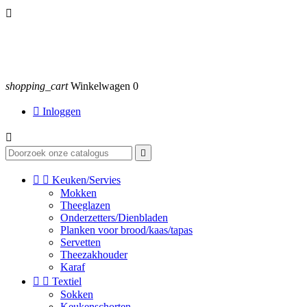

shopping_cart
Winkelwagen
0

Inloggen




Keuken/Servies
Mokken
Theeglazen
Onderzetters/Dienbladen
Planken voor brood/kaas/tapas
Servetten
Theezakhouder
Karaf


Textiel
Sokken
Keukenschorten