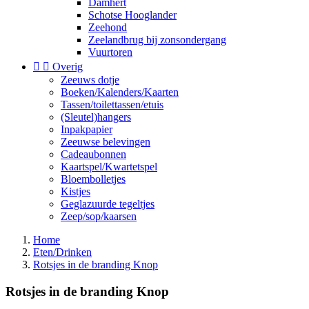
Damhert
Schotse Hooglander
Zeehond
Zeelandbrug bij zonsondergang
Vuurtoren


Overig
Zeeuws dotje
Boeken/Kalenders/Kaarten
Tassen/toilettassen/etuis
(Sleutel)hangers
Inpakpapier
Zeeuwse belevingen
Cadeaubonnen
Kaartspel/Kwartetspel
Bloembolletjes
Kistjes
Geglazuurde tegeltjes
Zeep/sop/kaarsen
Home
Eten/Drinken
Rotsjes in de branding Knop
Rotsjes in de branding Knop