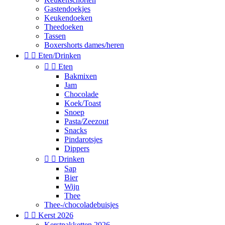
Gastendoekjes
Keukendoeken
Theedoeken
Tassen
Boxershorts dames/heren


Eten/Drinken


Eten
Bakmixen
Jam
Chocolade
Koek/Toast
Snoep
Pasta/Zeezout
Snacks
Pindarotsjes
Dippers


Drinken
Sap
Bier
Wijn
Thee
Thee-/chocoladebuisjes


Kerst 2026
Kerstpakketten 2026