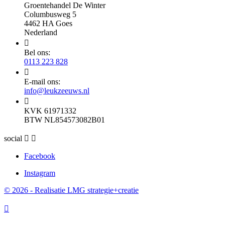
Groentehandel De Winter
Columbusweg 5
4462 HA Goes
Nederland

Bel ons:
0113 223 828

E-mail ons:
info@leukzeeuws.nl

KVK 61971332
BTW NL854573082B01
social


Facebook
Instagram
© 2026 - Realisatie LMG strategie+creatie
