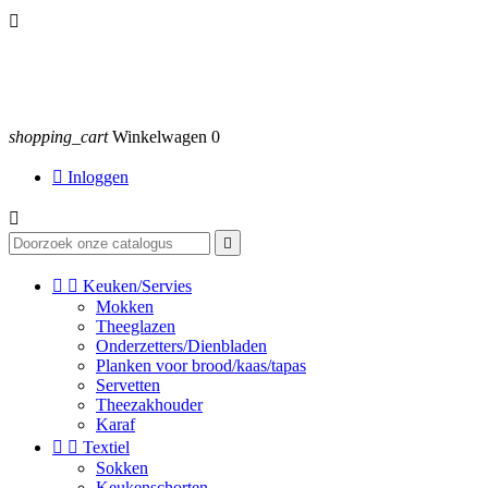

shopping_cart
Winkelwagen
0

Inloggen




Keuken/Servies
Mokken
Theeglazen
Onderzetters/Dienbladen
Planken voor brood/kaas/tapas
Servetten
Theezakhouder
Karaf


Textiel
Sokken
Keukenschorten