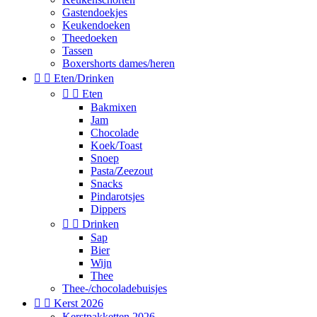
Gastendoekjes
Keukendoeken
Theedoeken
Tassen
Boxershorts dames/heren


Eten/Drinken


Eten
Bakmixen
Jam
Chocolade
Koek/Toast
Snoep
Pasta/Zeezout
Snacks
Pindarotsjes
Dippers


Drinken
Sap
Bier
Wijn
Thee
Thee-/chocoladebuisjes


Kerst 2026
Kerstpakketten 2026