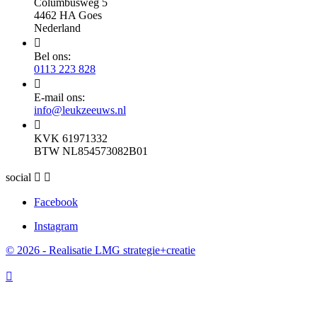
Columbusweg 5
4462 HA Goes
Nederland

Bel ons:
0113 223 828

E-mail ons:
info@leukzeeuws.nl

KVK 61971332
BTW NL854573082B01
social


Facebook
Instagram
© 2026 - Realisatie LMG strategie+creatie
