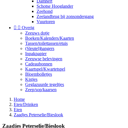
Damhert
Schotse Hooglander
Zeehond
Zeelandbrug bij zonsondergang
Vuurtoren


Overig
Zeeuws dotje
Boeken/Kalenders/Kaarten
Tassen/toilettassen/etuis
(Sleutel)hangers
Inpakpapier
Zeeuwse belevingen
Cadeaubonnen
Kaartspel/Kwartetspel
Bloembolletjes
Kistjes
Geglazuurde tegeltjes
Zeep/sop/kaarsen
Home
Eten/Drinken
Eten
Zaadjes Peterselie/Bieslook
Zaadjes Peterselie/Bieslook