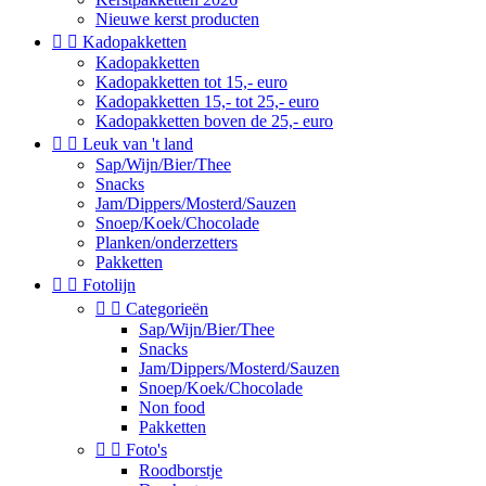
Nieuwe kerst producten


Kadopakketten
Kadopakketten
Kadopakketten tot 15,- euro
Kadopakketten 15,- tot 25,- euro
Kadopakketten boven de 25,- euro


Leuk van 't land
Sap/Wijn/Bier/Thee
Snacks
Jam/Dippers/Mosterd/Sauzen
Snoep/Koek/Chocolade
Planken/onderzetters
Pakketten


Fotolijn


Categorieën
Sap/Wijn/Bier/Thee
Snacks
Jam/Dippers/Mosterd/Sauzen
Snoep/Koek/Chocolade
Non food
Pakketten


Foto's
Roodborstje