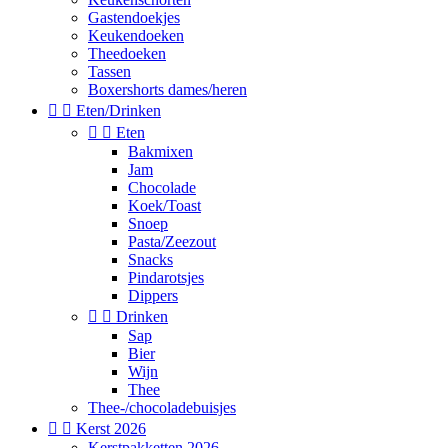
Gastendoekjes
Keukendoeken
Theedoeken
Tassen
Boxershorts dames/heren


Eten/Drinken


Eten
Bakmixen
Jam
Chocolade
Koek/Toast
Snoep
Pasta/Zeezout
Snacks
Pindarotsjes
Dippers


Drinken
Sap
Bier
Wijn
Thee
Thee-/chocoladebuisjes


Kerst 2026
Kerstpakketten 2026