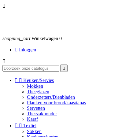

shopping_cart
Winkelwagen
0

Inloggen




Keuken/Servies
Mokken
Theeglazen
Onderzetters/Dienbladen
Planken voor brood/kaas/tapas
Servetten
Theezakhouder
Karaf


Textiel
Sokken
Keukenschorten