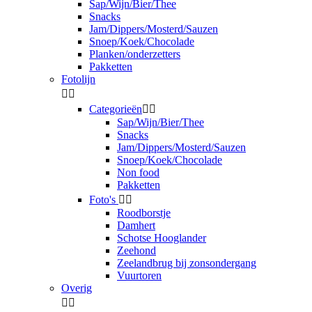
Sap/Wijn/Bier/Thee
Snacks
Jam/Dippers/Mosterd/Sauzen
Snoep/Koek/Chocolade
Planken/onderzetters
Pakketten
Fotolijn


Categorieën


Sap/Wijn/Bier/Thee
Snacks
Jam/Dippers/Mosterd/Sauzen
Snoep/Koek/Chocolade
Non food
Pakketten
Foto's


Roodborstje
Damhert
Schotse Hooglander
Zeehond
Zeelandbrug bij zonsondergang
Vuurtoren
Overig

