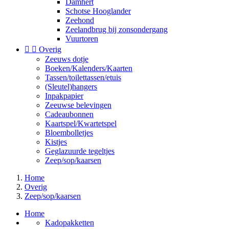
Damhert
Schotse Hooglander
Zeehond
Zeelandbrug bij zonsondergang
Vuurtoren


Overig
Zeeuws dotje
Boeken/Kalenders/Kaarten
Tassen/toilettassen/etuis
(Sleutel)hangers
Inpakpapier
Zeeuwse belevingen
Cadeaubonnen
Kaartspel/Kwartetspel
Bloembolletjes
Kistjes
Geglazuurde tegeltjes
Zeep/sop/kaarsen
Home
Overig
Zeep/sop/kaarsen
Home
Kadopakketten