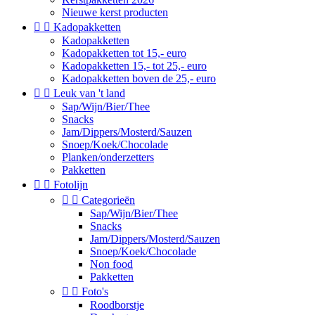
Nieuwe kerst producten


Kadopakketten
Kadopakketten
Kadopakketten tot 15,- euro
Kadopakketten 15,- tot 25,- euro
Kadopakketten boven de 25,- euro


Leuk van 't land
Sap/Wijn/Bier/Thee
Snacks
Jam/Dippers/Mosterd/Sauzen
Snoep/Koek/Chocolade
Planken/onderzetters
Pakketten


Fotolijn


Categorieën
Sap/Wijn/Bier/Thee
Snacks
Jam/Dippers/Mosterd/Sauzen
Snoep/Koek/Chocolade
Non food
Pakketten


Foto's
Roodborstje