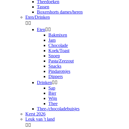
Theedoeken
Tassen
Boxershorts dames/heren
Eten/Drinken


Eten


Bakmixen
Jam
Chocolade
Koek/Toast
Snoep
Pasta/Zeezout
Snacks
Pindarotsjes
Dippers
Drinken


Sap
Bier
Wijn
Thee
Thee-/chocoladebuisjes
Kerst 2026
Leuk van 't land

