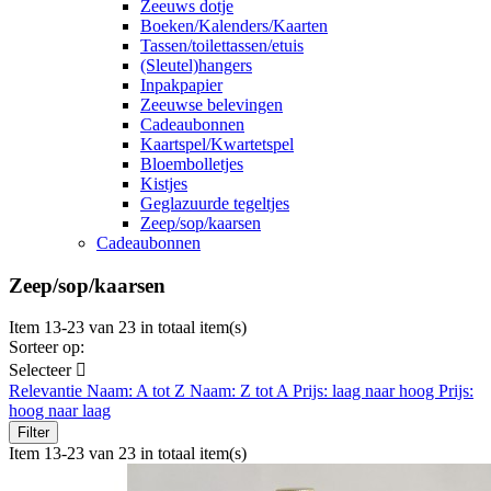
Zeeuws dotje
Boeken/Kalenders/Kaarten
Tassen/toilettassen/etuis
(Sleutel)hangers
Inpakpapier
Zeeuwse belevingen
Cadeaubonnen
Kaartspel/Kwartetspel
Bloembolletjes
Kistjes
Geglazuurde tegeltjes
Zeep/sop/kaarsen
Cadeaubonnen
Zeep/sop/kaarsen
Item 13-23 van 23 in totaal item(s)
Sorteer op:
Selecteer

Relevantie
Naam: A tot Z
Naam: Z tot A
Prijs: laag naar hoog
Prijs:
hoog naar laag
Filter
Item 13-23 van 23 in totaal item(s)