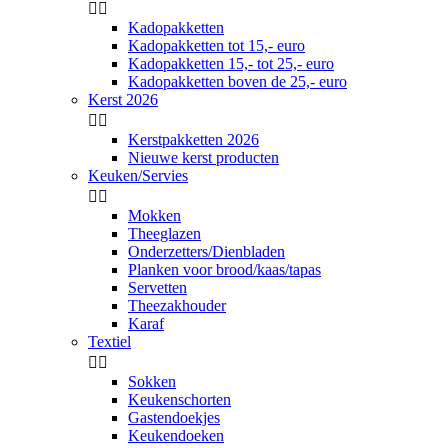


Kadopakketten
Kadopakketten tot 15,- euro
Kadopakketten 15,- tot 25,- euro
Kadopakketten boven de 25,- euro
Kerst 2026


Kerstpakketten 2026
Nieuwe kerst producten
Keuken/Servies


Mokken
Theeglazen
Onderzetters/Dienbladen
Planken voor brood/kaas/tapas
Servetten
Theezakhouder
Karaf
Textiel


Sokken
Keukenschorten
Gastendoekjes
Keukendoeken