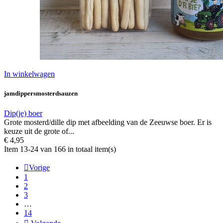
In winkelwagen
jamdippersmosterdsauzen
Dip(je) boer
Grote mosterd/dille dip met afbeelding van de Zeeuwse boer. Er is
keuze uit de grote of...
€ 4,95
Item 13-24 van 166 in totaal item(s)

Vorige
1
2
3
…
14