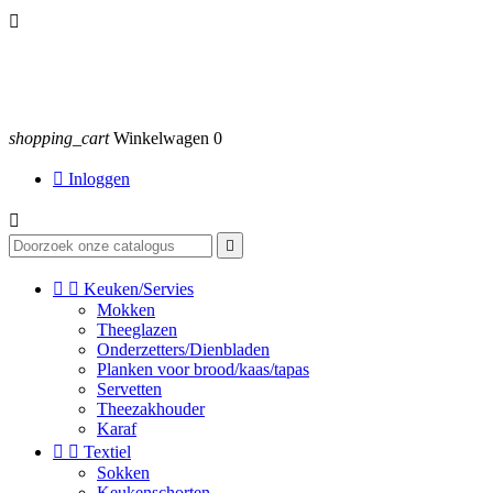

shopping_cart
Winkelwagen
0

Inloggen




Keuken/Servies
Mokken
Theeglazen
Onderzetters/Dienbladen
Planken voor brood/kaas/tapas
Servetten
Theezakhouder
Karaf


Textiel
Sokken
Keukenschorten