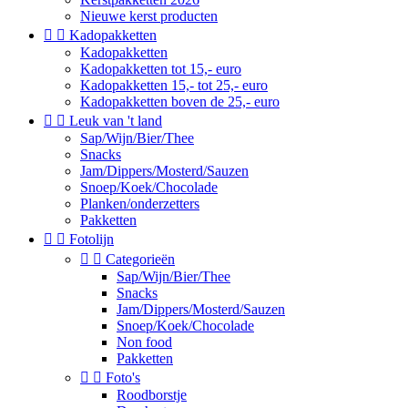
Nieuwe kerst producten


Kadopakketten
Kadopakketten
Kadopakketten tot 15,- euro
Kadopakketten 15,- tot 25,- euro
Kadopakketten boven de 25,- euro


Leuk van 't land
Sap/Wijn/Bier/Thee
Snacks
Jam/Dippers/Mosterd/Sauzen
Snoep/Koek/Chocolade
Planken/onderzetters
Pakketten


Fotolijn


Categorieën
Sap/Wijn/Bier/Thee
Snacks
Jam/Dippers/Mosterd/Sauzen
Snoep/Koek/Chocolade
Non food
Pakketten


Foto's
Roodborstje