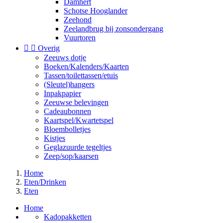
Damhert
Schotse Hooglander
Zeehond
Zeelandbrug bij zonsondergang
Vuurtoren


Overig
Zeeuws dotje
Boeken/Kalenders/Kaarten
Tassen/toilettassen/etuis
(Sleutel)hangers
Inpakpapier
Zeeuwse belevingen
Cadeaubonnen
Kaartspel/Kwartetspel
Bloembolletjes
Kistjes
Geglazuurde tegeltjes
Zeep/sop/kaarsen
Home
Eten/Drinken
Eten
Home
Kadopakketten