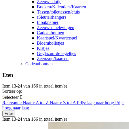
Zeeuws dotje
Boeken/Kalenders/Kaarten
Tassen/toilettassen/etuis
(Sleutel)hangers
Inpakpapier
Zeeuwse belevingen
Cadeaubonnen
Kaartspel/Kwartetspel
Bloembolletjes
Kistjes
Geglazuurde tegeltjes
Zeep/sop/kaarsen
Cadeaubonnen
Eten
Item 13-24 van 166 in totaal item(s)
Sorteer op:
Selecteer

Relevantie
Naam: A tot Z
Naam: Z tot A
Prijs: laag naar hoog
Prijs:
hoog naar laag
Filter
Item 13-24 van 166 in totaal item(s)