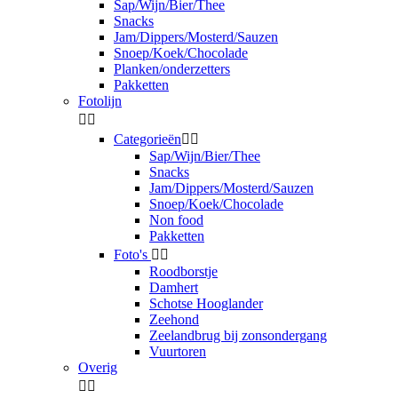
Sap/Wijn/Bier/Thee
Snacks
Jam/Dippers/Mosterd/Sauzen
Snoep/Koek/Chocolade
Planken/onderzetters
Pakketten
Fotolijn


Categorieën


Sap/Wijn/Bier/Thee
Snacks
Jam/Dippers/Mosterd/Sauzen
Snoep/Koek/Chocolade
Non food
Pakketten
Foto's


Roodborstje
Damhert
Schotse Hooglander
Zeehond
Zeelandbrug bij zonsondergang
Vuurtoren
Overig

