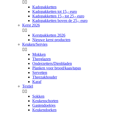


Kadopakketten
Kadopakketten tot 15,- euro
Kadopakketten 15,- tot 25,- euro
Kadopakketten boven de 25,- euro
Kerst 2026


Kerstpakketten 2026
Nieuwe kerst producten
Keuken/Servies


Mokken
Theeglazen
Onderzetters/Dienbladen
Planken voor brood/kaas/tapas
Servetten
Theezakhouder
Karaf
Textiel


Sokken
Keukenschorten
Gastendoekjes
Keukendoeken