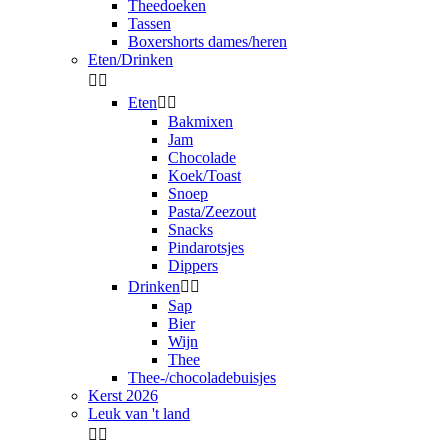
Theedoeken
Tassen
Boxershorts dames/heren
Eten/Drinken


Eten


Bakmixen
Jam
Chocolade
Koek/Toast
Snoep
Pasta/Zeezout
Snacks
Pindarotsjes
Dippers
Drinken


Sap
Bier
Wijn
Thee
Thee-/chocoladebuisjes
Kerst 2026
Leuk van 't land

