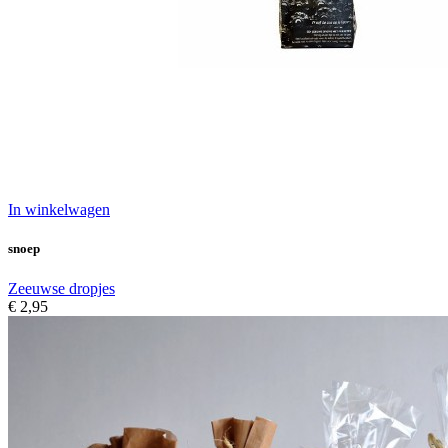
In winkelwagen
snoep
Zeeuwse dropjes
€ 2,95