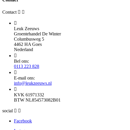
Contact



Leuk Zeeuws
Groentehandel De Winter
Columbusweg 5
4462 HA Goes
Nederland

Bel ons:
0113 223 828

E-mail ons:
info@leukzeeuws.nl

KVK 61971332
BTW NL854573082B01
social


Facebook