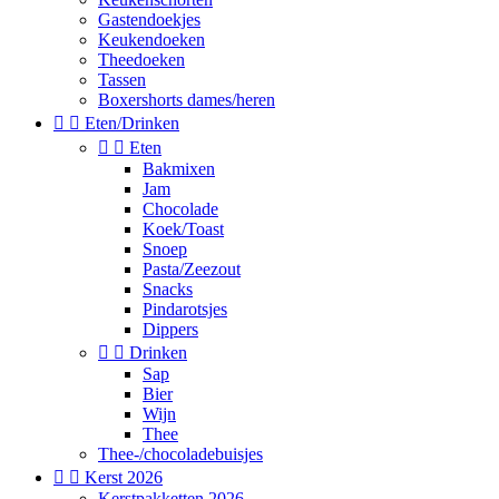
Gastendoekjes
Keukendoeken
Theedoeken
Tassen
Boxershorts dames/heren


Eten/Drinken


Eten
Bakmixen
Jam
Chocolade
Koek/Toast
Snoep
Pasta/Zeezout
Snacks
Pindarotsjes
Dippers


Drinken
Sap
Bier
Wijn
Thee
Thee-/chocoladebuisjes


Kerst 2026
Kerstpakketten 2026